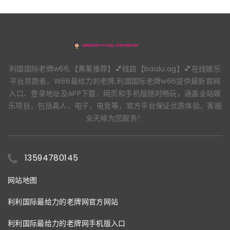
利国国际老牌w66,【弗莱推荐】💕线路【baidu.ag】💕在线娱乐
平台领跑者，W66最给力的老牌,利国国际老牌w66提供最新官网
入口、登录地址及APP下载，网页和手机版随时畅玩，涵盖全站娱
乐项目，包括真人、电子、电竞等，官方平台保证优质体验，客服
全天候为您服务！
13594780145
网站地图
利利国际最给力的老牌网官方网站
利利国际最给力的老牌网手机版入口